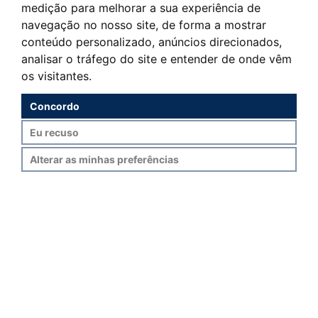
medição para melhorar a sua experiência de
inovadoras que não apenas beneficiam o
navegação no nosso site, de forma a mostrar
meio ambiente, mas também resultam em
conteúdo personalizado, anúncios direcionados,
economia significativa para os proprietários.
analisar o tráfego do site e entender de onde vêm
Certificação Energética;
os visitantes.
Elaboração de Auditorias Energéticas;
Concordo
Eu recuso
Alterar as minhas preferências