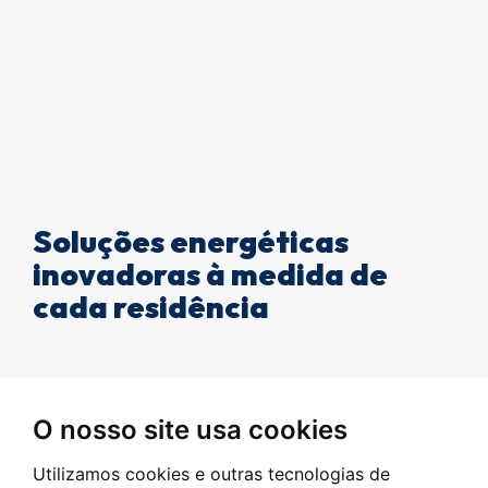
Soluções energéticas
inovadoras à medida de
cada residência
Com uma visão voltada para a redução do
O nosso site usa cookies
consumo de energia nas residências, a Bluint
Utilizamos cookies e outras tecnologias de
empenha-se em proporcionar soluções